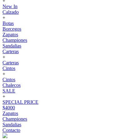
+
New In
Calzado
+
Botas
Borcegos
Zapatos
Championes
Sandalias
Carteras
+
Carteras
Cintos
+
Cintos
Chalecos
SALE
+
SPECIAL PRICE
$4000
Zapatos
Championes
Sandalias
Contacto