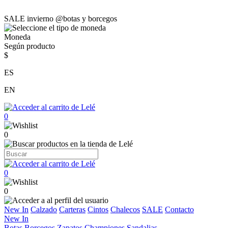
SALE invierno @botas y borcegos
Moneda
Según producto
$
ES
EN
0
0
0
0
New In
Calzado
Carteras
Cintos
Chalecos
SALE
Contacto
New In
Botas
Borcegos
Zapatos
Championes
Sandalias