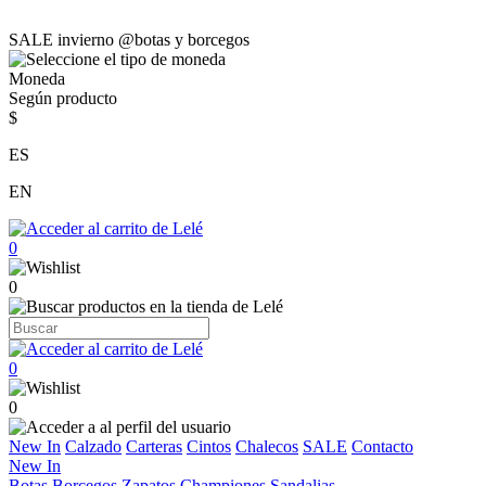
SALE invierno @botas y borcegos
Moneda
Según producto
$
ES
EN
0
0
0
0
New In
Calzado
Carteras
Cintos
Chalecos
SALE
Contacto
New In
Botas
Borcegos
Zapatos
Championes
Sandalias