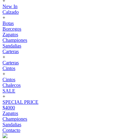
+
New In
Calzado
+
Botas
Borcegos
Zapatos
Championes
Sandalias
Carteras
+
Carteras
Cintos
+
Cintos
Chalecos
SALE
+
SPECIAL PRICE
$4000
Zapatos
Championes
Sandalias
Contacto