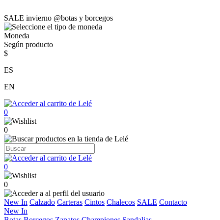
SALE invierno @botas y borcegos
Moneda
Según producto
$
ES
EN
0
0
0
0
New In
Calzado
Carteras
Cintos
Chalecos
SALE
Contacto
New In
Botas
Borcegos
Zapatos
Championes
Sandalias