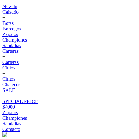
+
New In
Calzado
+
Botas
Borcegos
Zapatos
Championes
Sandalias
Carteras
+
Carteras
Cintos
+
Cintos
Chalecos
SALE
+
SPECIAL PRICE
$4000
Zapatos
Championes
Sandalias
Contacto