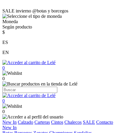
SALE invierno @botas y borcegos
Moneda
Según producto
$
ES
EN
0
0
0
0
New In
Calzado
Carteras
Cintos
Chalecos
SALE
Contacto
New In
Botas
Borcegos
Zapatos
Championes
Sandalias