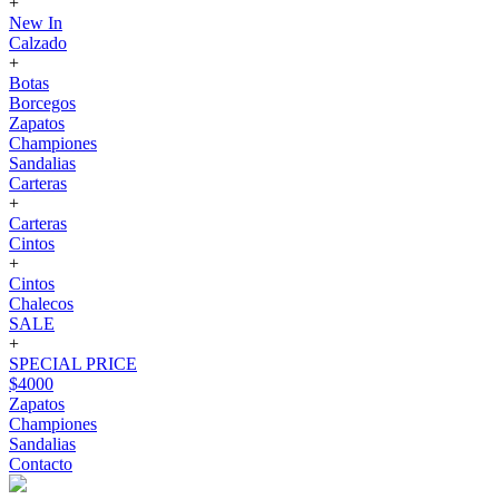
+
New In
Calzado
+
Botas
Borcegos
Zapatos
Championes
Sandalias
Carteras
+
Carteras
Cintos
+
Cintos
Chalecos
SALE
+
SPECIAL PRICE
$4000
Zapatos
Championes
Sandalias
Contacto