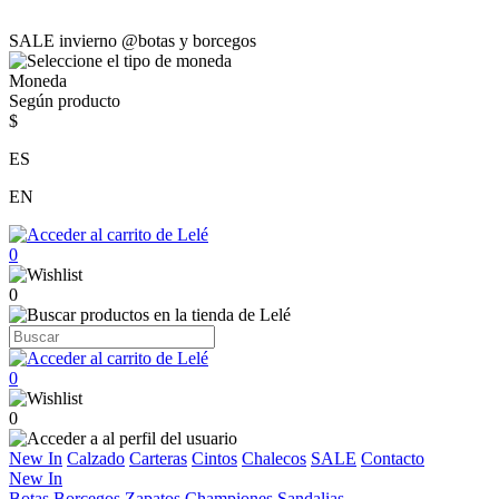
SALE invierno @botas y borcegos
Moneda
Según producto
$
ES
EN
0
0
0
0
New In
Calzado
Carteras
Cintos
Chalecos
SALE
Contacto
New In
Botas
Borcegos
Zapatos
Championes
Sandalias