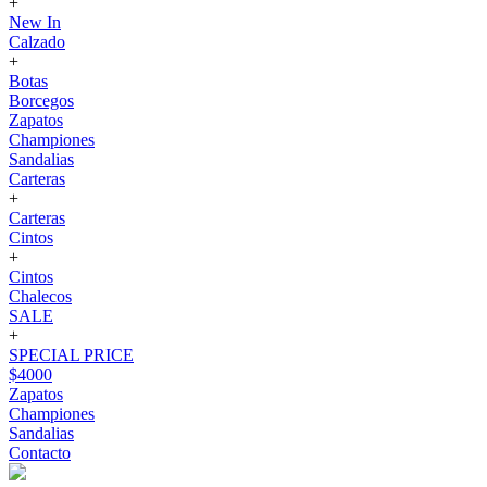
+
New In
Calzado
+
Botas
Borcegos
Zapatos
Championes
Sandalias
Carteras
+
Carteras
Cintos
+
Cintos
Chalecos
SALE
+
SPECIAL PRICE
$4000
Zapatos
Championes
Sandalias
Contacto