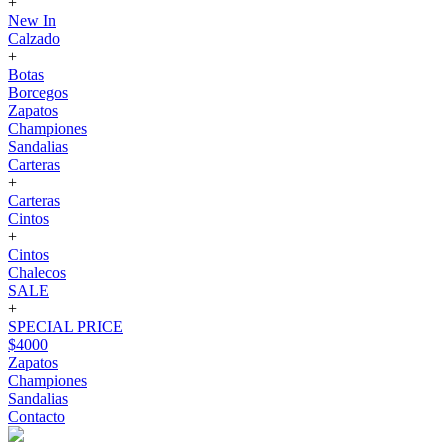
+
New In
Calzado
+
Botas
Borcegos
Zapatos
Championes
Sandalias
Carteras
+
Carteras
Cintos
+
Cintos
Chalecos
SALE
+
SPECIAL PRICE
$4000
Zapatos
Championes
Sandalias
Contacto