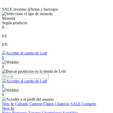
SALE invierno @botas y borcegos
Moneda
Según producto
$
ES
EN
0
0
0
0
New In
Calzado
Carteras
Cintos
Chalecos
SALE
Contacto
New In
Botas
Borcegos
Zapatos
Championes
Sandalias