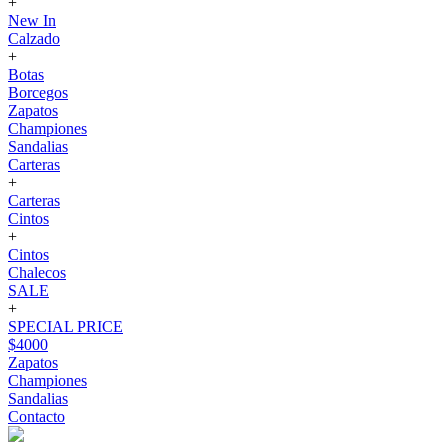
+
New In
Calzado
+
Botas
Borcegos
Zapatos
Championes
Sandalias
Carteras
+
Carteras
Cintos
+
Cintos
Chalecos
SALE
+
SPECIAL PRICE
$4000
Zapatos
Championes
Sandalias
Contacto