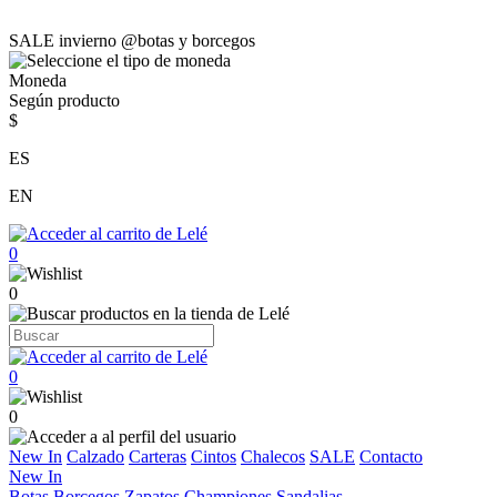
SALE invierno @botas y borcegos
Moneda
Según producto
$
ES
EN
0
0
0
0
New In
Calzado
Carteras
Cintos
Chalecos
SALE
Contacto
New In
Botas
Borcegos
Zapatos
Championes
Sandalias