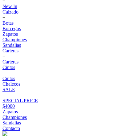
+
New In
Calzado
+
Botas
Borcegos
Zapatos
Championes
Sandalias
Carteras
+
Carteras
Cintos
+
Cintos
Chalecos
SALE
+
SPECIAL PRICE
$4000
Zapatos
Championes
Sandalias
Contacto