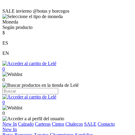
SALE invierno @botas y borcegos
Moneda
Según producto
$
ES
EN
0
0
0
0
New In
Calzado
Carteras
Cintos
Chalecos
SALE
Contacto
New In
Botas
Borcegos
Zapatos
Championes
Sandalias