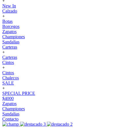
+
New In
Calzado
+
Botas
Borcegos
Zapatos
Championes
Sandalias
Carteras
+
Carteras
Cintos
+
Cintos
Chalecos
SALE
+
SPECIAL PRICE
$4000
Zapatos
Championes
Sandalias
Contacto