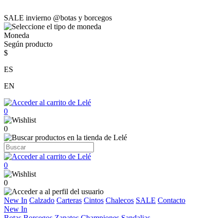
SALE invierno @botas y borcegos
Moneda
Según producto
$
ES
EN
0
0
0
0
New In
Calzado
Carteras
Cintos
Chalecos
SALE
Contacto
New In
Botas
Borcegos
Zapatos
Championes
Sandalias