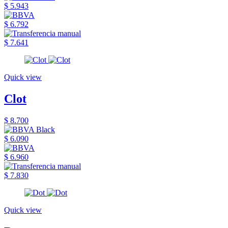
$ 5.943
$ 6.792
$ 7.641
Quick view
Clot
$ 8.700
$ 6.090
$ 6.960
$ 7.830
Quick view