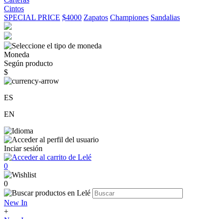
Cintos
SPECIAL PRICE
$4000
Zapatos
Championes
Sandalias
Moneda
Según producto
$
ES
EN
Inciar sesión
0
0
New In
+