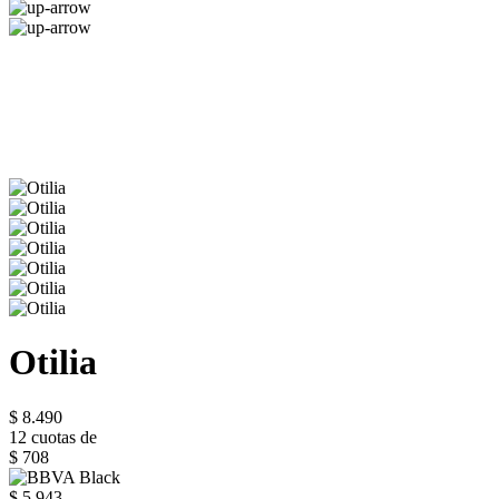
Otilia
$ 8.490
12 cuotas de
$ 708
$ 5.943