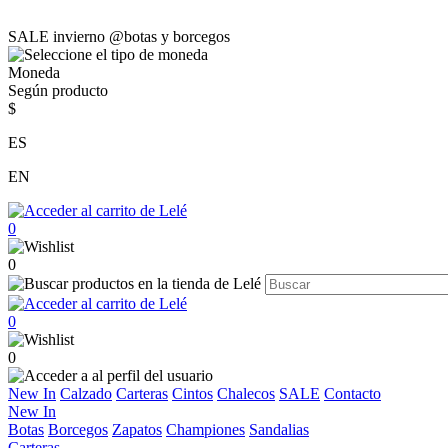
SALE invierno @botas y borcegos
Moneda
Según producto
$
ES
EN
0
0
0
0
New In
Calzado
Carteras
Cintos
Chalecos
SALE
Contacto
New In
Botas
Borcegos
Zapatos
Championes
Sandalias
Carteras