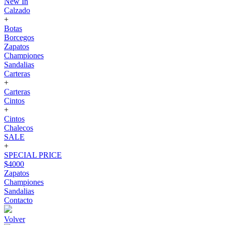
New In
Calzado
+
Botas
Borcegos
Zapatos
Championes
Sandalias
Carteras
+
Carteras
Cintos
+
Cintos
Chalecos
SALE
+
SPECIAL PRICE
$4000
Zapatos
Championes
Sandalias
Contacto
Volver