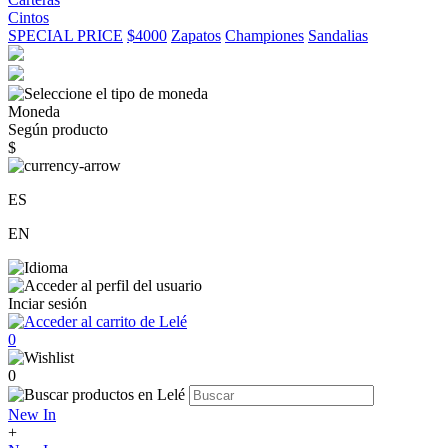
Cintos
SPECIAL PRICE
$4000
Zapatos
Championes
Sandalias
Moneda
Según producto
$
ES
EN
Inciar sesión
0
0
New In
+