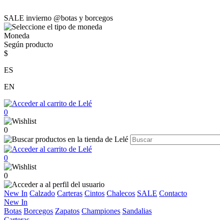
SALE invierno @botas y borcegos
Moneda
Según producto
$
ES
EN
0
0
0
0
New In
Calzado
Carteras
Cintos
Chalecos
SALE
Contacto
New In
Botas
Borcegos
Zapatos
Championes
Sandalias
Carteras