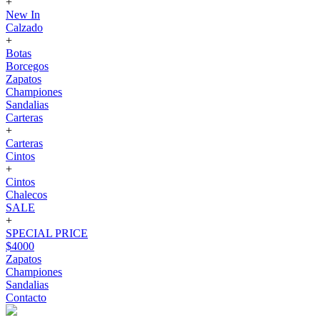
+
New In
Calzado
+
Botas
Borcegos
Zapatos
Championes
Sandalias
Carteras
+
Carteras
Cintos
+
Cintos
Chalecos
SALE
+
SPECIAL PRICE
$4000
Zapatos
Championes
Sandalias
Contacto