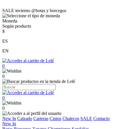
SALE invierno @botas y borcegos
Moneda
Según producto
$
ES
EN
0
0
0
0
New In
Calzado
Carteras
Cintos
Chalecos
SALE
Contacto
New In
Botas
Borcegos
Zapatos
Championes
Sandalias