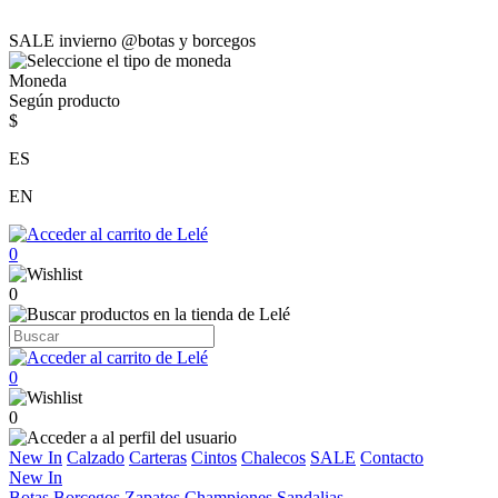
SALE invierno @botas y borcegos
Moneda
Según producto
$
ES
EN
0
0
0
0
New In
Calzado
Carteras
Cintos
Chalecos
SALE
Contacto
New In
Botas
Borcegos
Zapatos
Championes
Sandalias