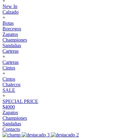
+
New In
Calzado
+
Botas
Borcegos
Zapatos
Championes
Sandalias
Carteras
+
Carteras
Cintos
+
Cintos
Chalecos
SALE
+
SPECIAL PRICE
$4000
Zapatos
Championes
Sandalias
Contacto