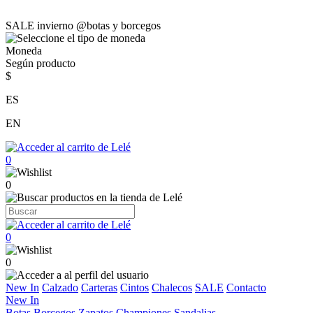
SALE invierno @botas y borcegos
Moneda
Según producto
$
ES
EN
0
0
0
0
New In
Calzado
Carteras
Cintos
Chalecos
SALE
Contacto
New In
Botas
Borcegos
Zapatos
Championes
Sandalias