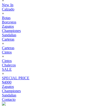
+
New In
Calzado
+
Botas
Borcegos
Zapatos
Championes
Sandalias
Carteras
+
Carteras
Cintos
+
Cintos
Chalecos
SALE
+
SPECIAL PRICE
$4000
Zapatos
Championes
Sandalias
Contacto