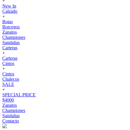
+
New In
Calzado
+
Botas
Borcegos
Zapatos
Championes
Sandalias
Carteras
+
Carteras
Cintos
+
Cintos
Chalecos
SALE
+
SPECIAL PRICE
$4000
Zapatos
Championes
Sandalias
Contacto