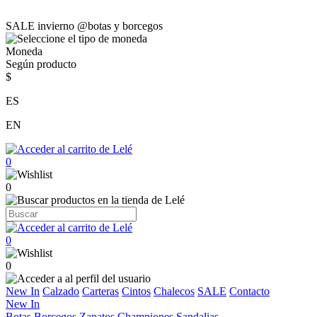
SALE invierno @botas y borcegos
Moneda
Según producto
$
ES
EN
0
0
0
0
New In
Calzado
Carteras
Cintos
Chalecos
SALE
Contacto
New In
Botas
Borcegos
Zapatos
Championes
Sandalias