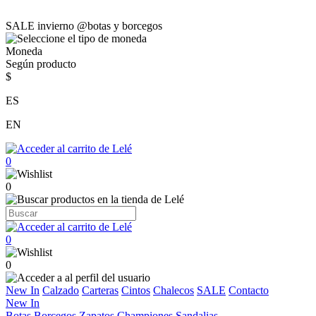
SALE invierno @botas y borcegos
Moneda
Según producto
$
ES
EN
0
0
0
0
New In
Calzado
Carteras
Cintos
Chalecos
SALE
Contacto
New In
Botas
Borcegos
Zapatos
Championes
Sandalias