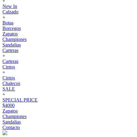
+
New In
Calzado
+
Botas
Borcegos
Zapatos
Championes
Sandalias
Carteras
+
Carteras
Cintos
+
Cintos
Chalecos
SALE
+
SPECIAL PRICE
$4000
Zapatos
Championes
Sandalias
Contacto