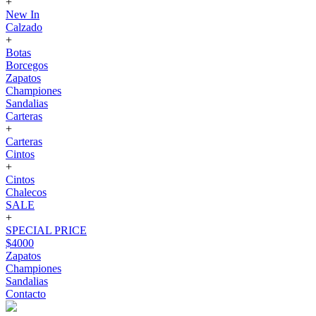
+
New In
Calzado
+
Botas
Borcegos
Zapatos
Championes
Sandalias
Carteras
+
Carteras
Cintos
+
Cintos
Chalecos
SALE
+
SPECIAL PRICE
$4000
Zapatos
Championes
Sandalias
Contacto