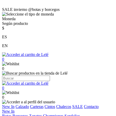
SALE invierno @botas y borcegos
Moneda
Según producto
$
ES
EN
0
0
0
0
New In
Calzado
Carteras
Cintos
Chalecos
SALE
Contacto
New In
Botas
Borcegos
Zapatos
Championes
Sandalias