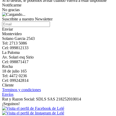
Si lo deseas, te podemos avisar cuando vuelva a estar disponible
Notificarme
No gracias
Suscribite a nuestro Newsletter
Enviar
Montevideo
Solano Garcia 2543
Tel: 2713 5086
Cel: 099812133
La Paloma
Av. Solari esq Sirio
Cel: 098871417
Rocha
18 de julio 165
Tel: 4472 0236
Cel: 099242814
Cliente
Terminos y condiciones
Envíos
Rut y Razon Social: SDLS SAS 218252010014
¡Seguinos!