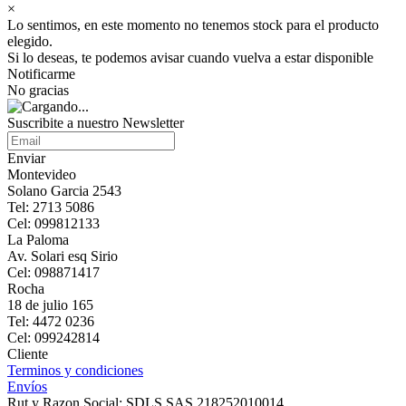
×
Lo sentimos, en este momento no tenemos stock para el producto
elegido.
Si lo deseas, te podemos avisar cuando vuelva a estar disponible
Notificarme
No gracias
Suscribite a nuestro Newsletter
Enviar
Montevideo
Solano Garcia 2543
Tel: 2713 5086
Cel: 099812133
La Paloma
Av. Solari esq Sirio
Cel: 098871417
Rocha
18 de julio 165
Tel: 4472 0236
Cel: 099242814
Cliente
Terminos y condiciones
Envíos
Rut y Razon Social: SDLS SAS 218252010014