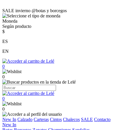
SALE invierno @botas y borcegos
Moneda
Según producto
$
ES
EN
0
0
0
0
New In
Calzado
Carteras
Cintos
Chalecos
SALE
Contacto
New In
Botas
Borcegos
Zapatos
Championes
Sandalias