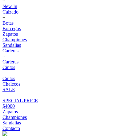
+
New In
Calzado
+
Botas
Borcegos
Zapatos
Championes
Sandalias
Carteras
+
Carteras
Cintos
+
Cintos
Chalecos
SALE
+
SPECIAL PRICE
$4000
Zapatos
Championes
Sandalias
Contacto