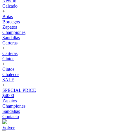
New In
Calzado
+
Botas
Borcegos
Zapatos
Championes
Sandalias
Carteras
+
Carteras
Cintos
+
Cintos
Chalecos
SALE
+
SPECIAL PRICE
$4000
Zapatos
Championes
Sandalias
Contacto
Volver