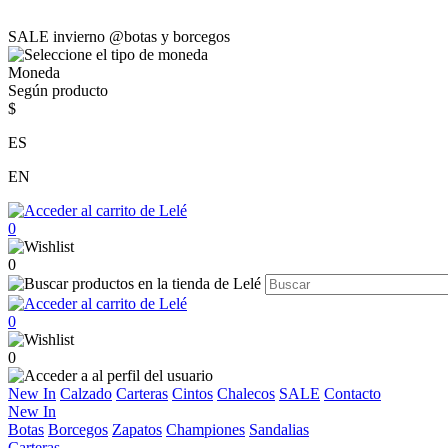
SALE invierno @botas y borcegos
Moneda
Según producto
$
ES
EN
0
0
0
0
New In
Calzado
Carteras
Cintos
Chalecos
SALE
Contacto
New In
Botas
Borcegos
Zapatos
Championes
Sandalias
Carteras