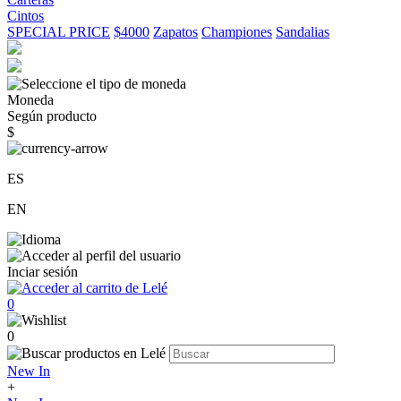
Cintos
SPECIAL PRICE
$4000
Zapatos
Championes
Sandalias
Moneda
Según producto
$
ES
EN
Inciar sesión
0
0
New In
+