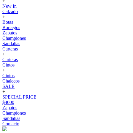
+
New In
Calzado
+
Botas
Borcegos
Zapatos
Championes
Sandalias
Carteras
+
Carteras
Cintos
+
Cintos
Chalecos
SALE
+
SPECIAL PRICE
$4000
Zapatos
Championes
Sandalias
Contacto