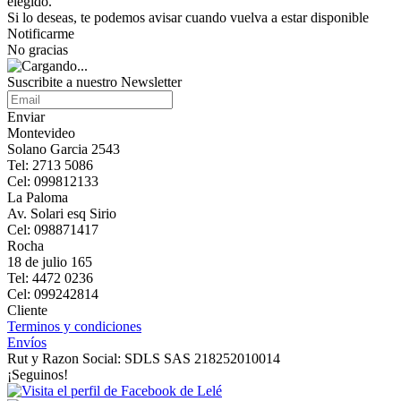
elegido.
Si lo deseas, te podemos avisar cuando vuelva a estar disponible
Notificarme
No gracias
Suscribite a nuestro Newsletter
Enviar
Montevideo
Solano Garcia 2543
Tel: 2713 5086
Cel: 099812133
La Paloma
Av. Solari esq Sirio
Cel: 098871417
Rocha
18 de julio 165
Tel: 4472 0236
Cel: 099242814
Cliente
Terminos y condiciones
Envíos
Rut y Razon Social: SDLS SAS 218252010014
¡Seguinos!