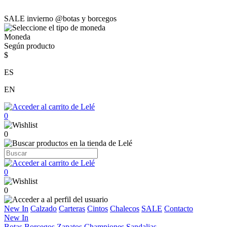
SALE invierno @botas y borcegos
Moneda
Según producto
$
ES
EN
0
0
0
0
New In
Calzado
Carteras
Cintos
Chalecos
SALE
Contacto
New In
Botas
Borcegos
Zapatos
Championes
Sandalias