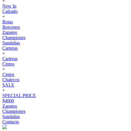
+
New In
Calzado
+
Botas
Borcegos
Zapatos
Championes
Sandalias
Carteras
+
Carteras
Cintos
+
Cintos
Chalecos
SALE
+
SPECIAL PRICE
$4000
Zapatos
Championes
Sandalias
Contacto