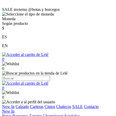
SALE invierno @botas y borcegos
Moneda
Según producto
$
ES
EN
0
0
0
0
New In
Calzado
Carteras
Cintos
Chalecos
SALE
Contacto
New In
Botas
Borcegos
Zapatos
Championes
Sandalias