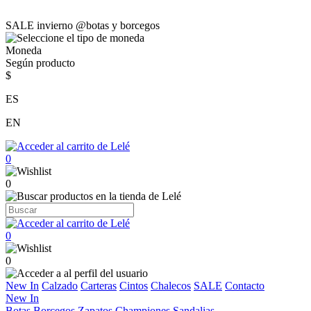
SALE invierno @botas y borcegos
Moneda
Según producto
$
ES
EN
0
0
0
0
New In
Calzado
Carteras
Cintos
Chalecos
SALE
Contacto
New In
Botas
Borcegos
Zapatos
Championes
Sandalias