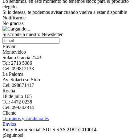
Lo sentimos, en este momento no tenemos stock para el producto
elegido.
Si lo deseas, te podemos avisar cuando vuelva a estar disponible
Notificarme
No gracias
Suscribite a nuestro Newsletter
Enviar
Montevideo
Solano Garcia 2543
Tel: 2713 5086
Cel: 099812133
La Paloma
Av. Solari esq Sirio
Cel: 098871417
Rocha
18 de julio 165
Tel: 4472 0236
Cel: 099242814
Cliente
Terminos y condiciones
Envíos
Rut y Razon Social: SDLS SAS 218252010014
¡Seguinos!