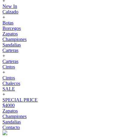
+
New In
Calzado
+
Botas
Borcegos
Zapatos
Championes
Sandalias
Carteras
+
Carteras
Cintos
+
Cintos
Chalecos
SALE
+
SPECIAL PRICE
$4000
Zapatos
Championes
Sandalias
Contacto