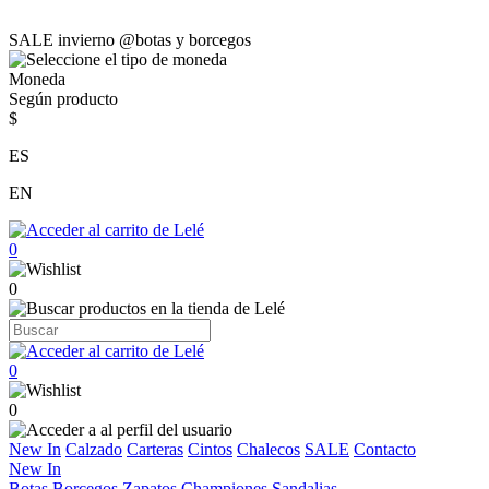
SALE invierno @botas y borcegos
Moneda
Según producto
$
ES
EN
0
0
0
0
New In
Calzado
Carteras
Cintos
Chalecos
SALE
Contacto
New In
Botas
Borcegos
Zapatos
Championes
Sandalias