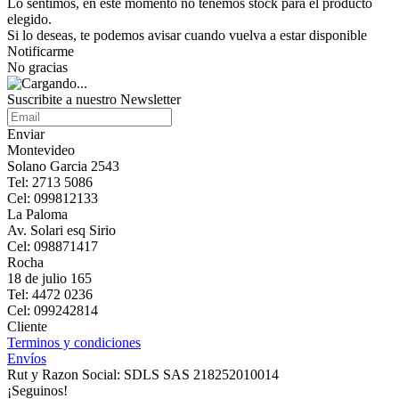
Lo sentimos, en este momento no tenemos stock para el producto
elegido.
Si lo deseas, te podemos avisar cuando vuelva a estar disponible
Notificarme
No gracias
Suscribite a nuestro Newsletter
Enviar
Montevideo
Solano Garcia 2543
Tel: 2713 5086
Cel: 099812133
La Paloma
Av. Solari esq Sirio
Cel: 098871417
Rocha
18 de julio 165
Tel: 4472 0236
Cel: 099242814
Cliente
Terminos y condiciones
Envíos
Rut y Razon Social: SDLS SAS 218252010014
¡Seguinos!