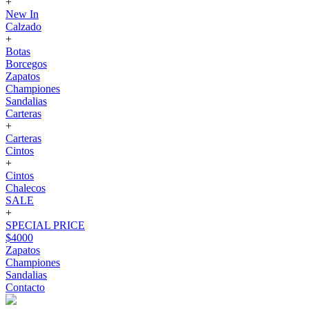
+
New In
Calzado
+
Botas
Borcegos
Zapatos
Championes
Sandalias
Carteras
+
Carteras
Cintos
+
Cintos
Chalecos
SALE
+
SPECIAL PRICE
$4000
Zapatos
Championes
Sandalias
Contacto