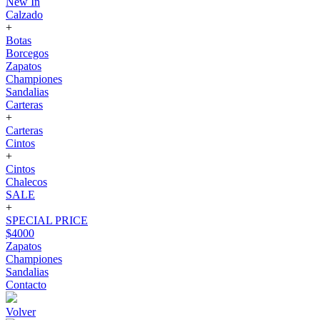
New In
Calzado
+
Botas
Borcegos
Zapatos
Championes
Sandalias
Carteras
+
Carteras
Cintos
+
Cintos
Chalecos
SALE
+
SPECIAL PRICE
$4000
Zapatos
Championes
Sandalias
Contacto
Volver