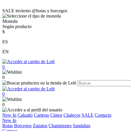
SALE invierno @botas y borcegos
Moneda
Según producto
$
ES
EN
0
0
0
0
New In
Calzado
Carteras
Cintos
Chalecos
SALE
Contacto
New In
Botas
Borcegos
Zapatos
Championes
Sandalias
Carteras