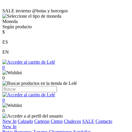
SALE invierno @botas y borcegos
Moneda
Según producto
$
ES
EN
0
0
0
0
New In
Calzado
Carteras
Cintos
Chalecos
SALE
Contacto
New In
Botas
Borcegos
Zapatos
Championes
Sandalias