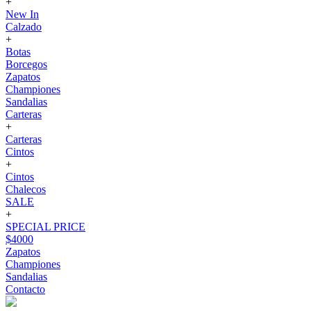
+
New In
Calzado
+
Botas
Borcegos
Zapatos
Championes
Sandalias
Carteras
+
Carteras
Cintos
+
Cintos
Chalecos
SALE
+
SPECIAL PRICE
$4000
Zapatos
Championes
Sandalias
Contacto