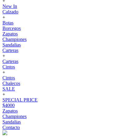
+
New In
Calzado
+
Botas
Borcegos
Zapatos
Championes
Sandalias
Carteras
+
Carteras
Cintos
+
Cintos
Chalecos
SALE
+
SPECIAL PRICE
$4000
Zapatos
Championes
Sandalias
Contacto