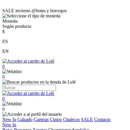
SALE invierno @botas y borcegos
Moneda
Según producto
$
ES
EN
0
0
0
0
New In
Calzado
Carteras
Cintos
Chalecos
SALE
Contacto
New In
Botas
Borcegos
Zapatos
Championes
Sandalias