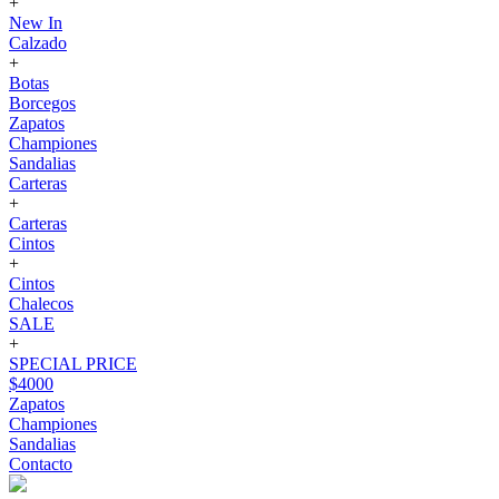
+
New In
Calzado
+
Botas
Borcegos
Zapatos
Championes
Sandalias
Carteras
+
Carteras
Cintos
+
Cintos
Chalecos
SALE
+
SPECIAL PRICE
$4000
Zapatos
Championes
Sandalias
Contacto