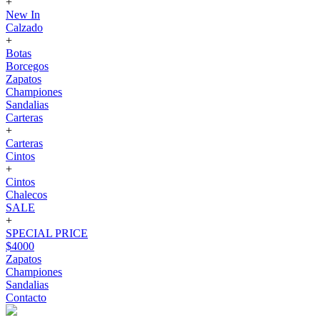
+
New In
Calzado
+
Botas
Borcegos
Zapatos
Championes
Sandalias
Carteras
+
Carteras
Cintos
+
Cintos
Chalecos
SALE
+
SPECIAL PRICE
$4000
Zapatos
Championes
Sandalias
Contacto