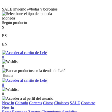
SALE invierno @botas y borcegos
Moneda
Según producto
$
ES
EN
0
0
0
0
New In
Calzado
Carteras
Cintos
Chalecos
SALE
Contacto
New In
Botas
Borcegos
Zapatos
Championes
Sandalias