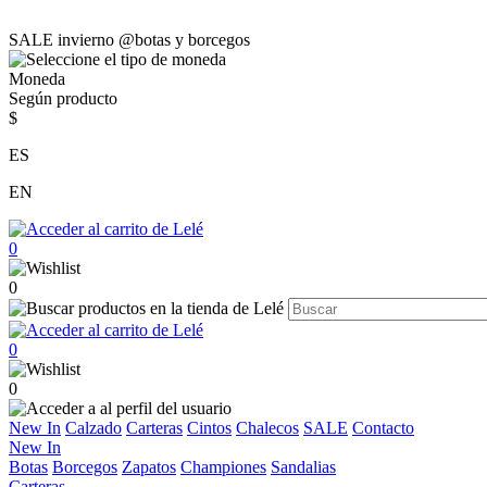
SALE invierno @botas y borcegos
Moneda
Según producto
$
ES
EN
0
0
0
0
New In
Calzado
Carteras
Cintos
Chalecos
SALE
Contacto
New In
Botas
Borcegos
Zapatos
Championes
Sandalias
Carteras