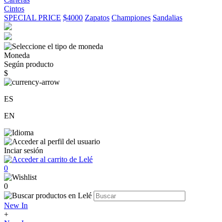
Cintos
SPECIAL PRICE
$4000
Zapatos
Championes
Sandalias
Moneda
Según producto
$
ES
EN
Inciar sesión
0
0
New In
+