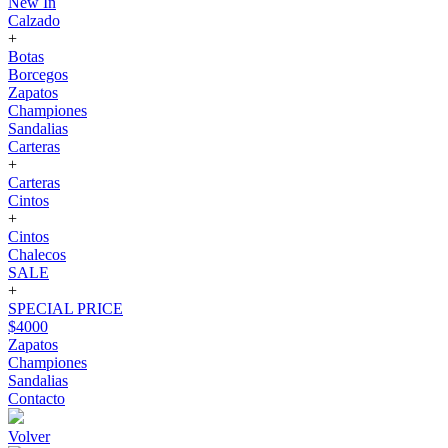
New In
Calzado
+
Botas
Borcegos
Zapatos
Championes
Sandalias
Carteras
+
Carteras
Cintos
+
Cintos
Chalecos
SALE
+
SPECIAL PRICE
$4000
Zapatos
Championes
Sandalias
Contacto
Volver