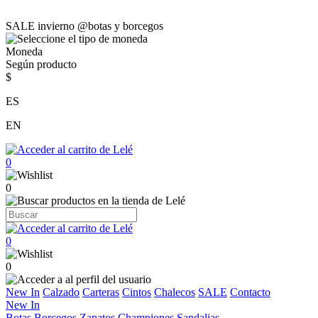
SALE invierno @botas y borcegos
Moneda
Según producto
$
ES
EN
0
0
0
0
New In
Calzado
Carteras
Cintos
Chalecos
SALE
Contacto
New In
Botas
Borcegos
Zapatos
Championes
Sandalias