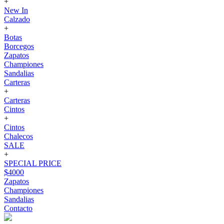
+
New In
Calzado
+
Botas
Borcegos
Zapatos
Championes
Sandalias
Carteras
+
Carteras
Cintos
+
Cintos
Chalecos
SALE
+
SPECIAL PRICE
$4000
Zapatos
Championes
Sandalias
Contacto