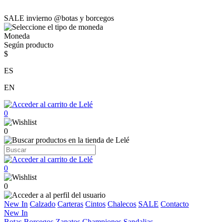
SALE invierno @botas y borcegos
Moneda
Según producto
$
ES
EN
0
0
0
0
New In
Calzado
Carteras
Cintos
Chalecos
SALE
Contacto
New In
Botas
Borcegos
Zapatos
Championes
Sandalias