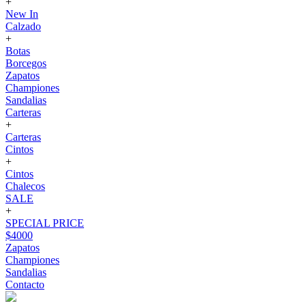
+
New In
Calzado
+
Botas
Borcegos
Zapatos
Championes
Sandalias
Carteras
+
Carteras
Cintos
+
Cintos
Chalecos
SALE
+
SPECIAL PRICE
$4000
Zapatos
Championes
Sandalias
Contacto