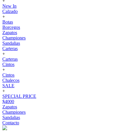
+
New In
Calzado
+
Botas
Borcegos
Zapatos
Championes
Sandalias
Carteras
+
Carteras
Cintos
+
Cintos
Chalecos
SALE
+
SPECIAL PRICE
$4000
Zapatos
Championes
Sandalias
Contacto