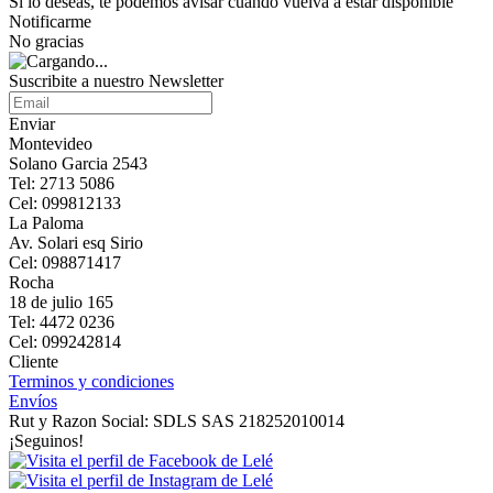
Si lo deseas, te podemos avisar cuando vuelva a estar disponible
Notificarme
No gracias
Suscribite a nuestro Newsletter
Enviar
Montevideo
Solano Garcia 2543
Tel: 2713 5086
Cel: 099812133
La Paloma
Av. Solari esq Sirio
Cel: 098871417
Rocha
18 de julio 165
Tel: 4472 0236
Cel: 099242814
Cliente
Terminos y condiciones
Envíos
Rut y Razon Social: SDLS SAS 218252010014
¡Seguinos!