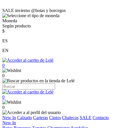
SALE invierno @botas y borcegos
Moneda
Según producto
$
ES
EN
0
0
0
0
New In
Calzado
Carteras
Cintos
Chalecos
SALE
Contacto
New In
Botas
Borcegos
Zapatos
Championes
Sandalias