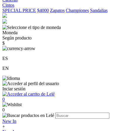
Cintos
SPECIAL PRICE
$4000
Zapatos
Championes
Sandalias
Moneda
Según producto
$
ES
EN
Inciar sesión
0
0
New In
+