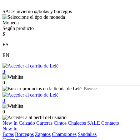
SALE invierno @botas y borcegos
Moneda
Según producto
$
ES
EN
0
0
0
0
New In
Calzado
Carteras
Cintos
Chalecos
SALE
Contacto
New In
Botas
Borcegos
Zapatos
Championes
Sandalias
Carteras