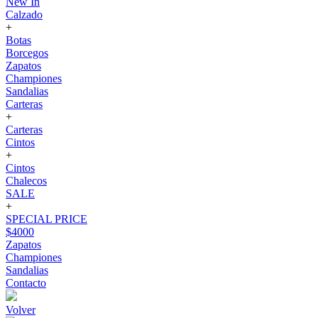
New In
Calzado
+
Botas
Borcegos
Zapatos
Championes
Sandalias
Carteras
+
Carteras
Cintos
+
Cintos
Chalecos
SALE
+
SPECIAL PRICE
$4000
Zapatos
Championes
Sandalias
Contacto
Volver