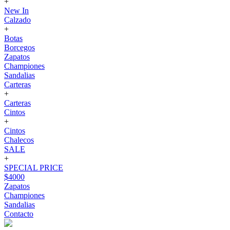
+
New In
Calzado
+
Botas
Borcegos
Zapatos
Championes
Sandalias
Carteras
+
Carteras
Cintos
+
Cintos
Chalecos
SALE
+
SPECIAL PRICE
$4000
Zapatos
Championes
Sandalias
Contacto