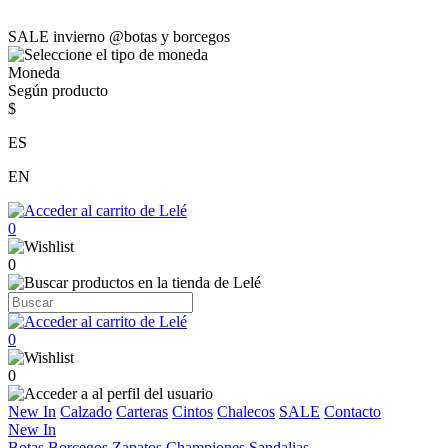
SALE invierno @botas y borcegos
Moneda
Según producto
$
ES
EN
0
0
0
0
New In
Calzado
Carteras
Cintos
Chalecos
SALE
Contacto
New In
Botas
Borcegos
Zapatos
Championes
Sandalias