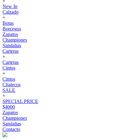
+
New In
Calzado
+
Botas
Borcegos
Zapatos
Championes
Sandalias
Carteras
+
Carteras
Cintos
+
Cintos
Chalecos
SALE
+
SPECIAL PRICE
$4000
Zapatos
Championes
Sandalias
Contacto