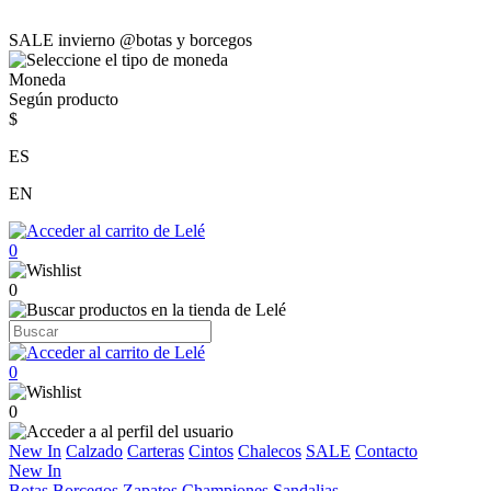
SALE invierno @botas y borcegos
Moneda
Según producto
$
ES
EN
0
0
0
0
New In
Calzado
Carteras
Cintos
Chalecos
SALE
Contacto
New In
Botas
Borcegos
Zapatos
Championes
Sandalias