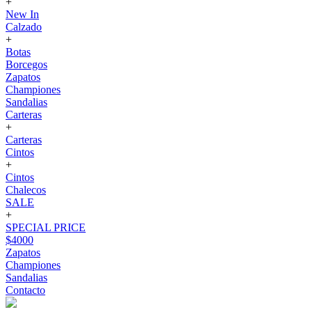
+
New In
Calzado
+
Botas
Borcegos
Zapatos
Championes
Sandalias
Carteras
+
Carteras
Cintos
+
Cintos
Chalecos
SALE
+
SPECIAL PRICE
$4000
Zapatos
Championes
Sandalias
Contacto