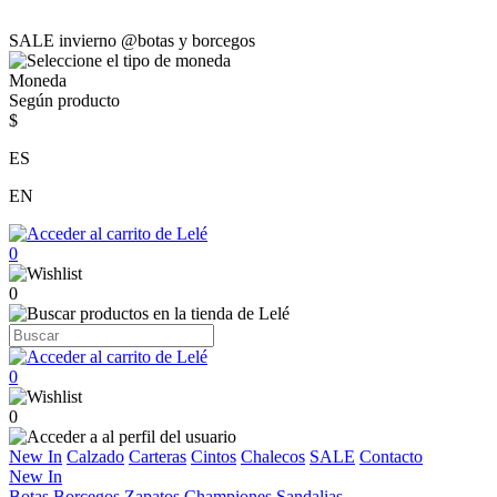
SALE invierno @botas y borcegos
Moneda
Según producto
$
ES
EN
0
0
0
0
New In
Calzado
Carteras
Cintos
Chalecos
SALE
Contacto
New In
Botas
Borcegos
Zapatos
Championes
Sandalias