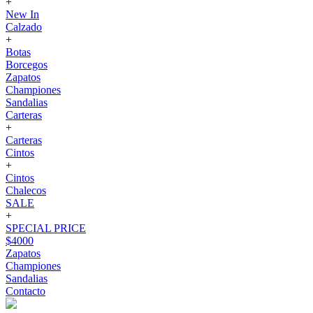
+
New In
Calzado
+
Botas
Borcegos
Zapatos
Championes
Sandalias
Carteras
+
Carteras
Cintos
+
Cintos
Chalecos
SALE
+
SPECIAL PRICE
$4000
Zapatos
Championes
Sandalias
Contacto