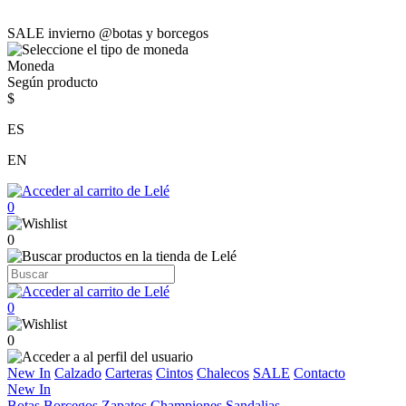
SALE invierno @botas y borcegos
Moneda
Según producto
$
ES
EN
0
0
0
0
New In
Calzado
Carteras
Cintos
Chalecos
SALE
Contacto
New In
Botas
Borcegos
Zapatos
Championes
Sandalias