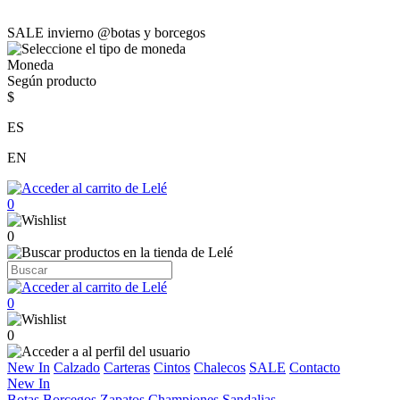
SALE invierno @botas y borcegos
Moneda
Según producto
$
ES
EN
0
0
0
0
New In
Calzado
Carteras
Cintos
Chalecos
SALE
Contacto
New In
Botas
Borcegos
Zapatos
Championes
Sandalias