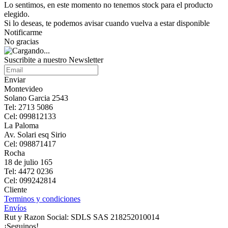
Lo sentimos, en este momento no tenemos stock para el producto
elegido.
Si lo deseas, te podemos avisar cuando vuelva a estar disponible
Notificarme
No gracias
Suscribite a nuestro Newsletter
Enviar
Montevideo
Solano Garcia 2543
Tel: 2713 5086
Cel: 099812133
La Paloma
Av. Solari esq Sirio
Cel: 098871417
Rocha
18 de julio 165
Tel: 4472 0236
Cel: 099242814
Cliente
Terminos y condiciones
Envíos
Rut y Razon Social: SDLS SAS 218252010014
¡Seguinos!