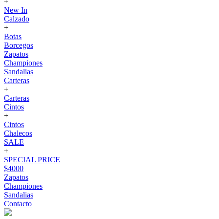
+
New In
Calzado
+
Botas
Borcegos
Zapatos
Championes
Sandalias
Carteras
+
Carteras
Cintos
+
Cintos
Chalecos
SALE
+
SPECIAL PRICE
$4000
Zapatos
Championes
Sandalias
Contacto