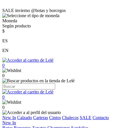
SALE invierno @botas y borcegos
Moneda
Según producto
$
ES
EN
0
0
0
0
New In
Calzado
Carteras
Cintos
Chalecos
SALE
Contacto
New In
Botas
Borcegos
Zapatos
Championes
Sandalias