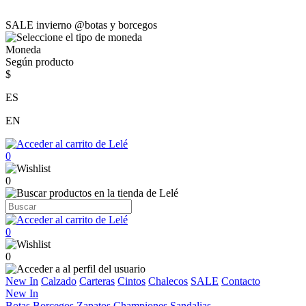
SALE invierno @botas y borcegos
Moneda
Según producto
$
ES
EN
0
0
0
0
New In
Calzado
Carteras
Cintos
Chalecos
SALE
Contacto
New In
Botas
Borcegos
Zapatos
Championes
Sandalias