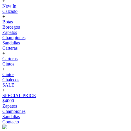
+
New In
Calzado
+
Botas
Borcegos
Zapatos
Championes
Sandalias
Carteras
+
Carteras
Cintos
+
Cintos
Chalecos
SALE
+
SPECIAL PRICE
$4000
Zapatos
Championes
Sandalias
Contacto