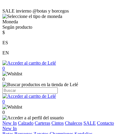
SALE invierno @botas y borcegos
Moneda
Según producto
$
ES
EN
0
0
0
0
New In
Calzado
Carteras
Cintos
Chalecos
SALE
Contacto
New In
Botas
Borcegos
Zapatos
Championes
Sandalias