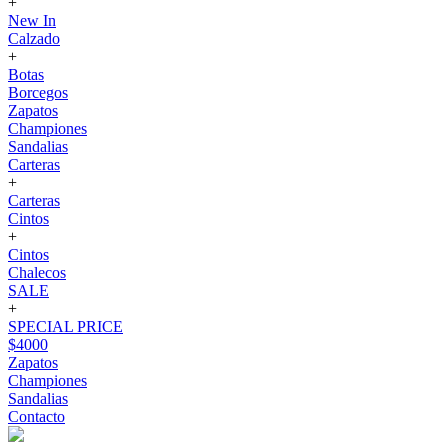
+
New In
Calzado
+
Botas
Borcegos
Zapatos
Championes
Sandalias
Carteras
+
Carteras
Cintos
+
Cintos
Chalecos
SALE
+
SPECIAL PRICE
$4000
Zapatos
Championes
Sandalias
Contacto