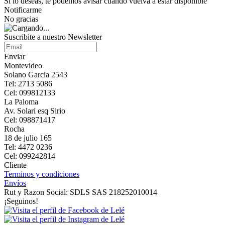
Si lo deseas, te podemos avisar cuando vuelva a estar disponible
Notificarme
No gracias
Suscribite a nuestro Newsletter
Enviar
Montevideo
Solano Garcia 2543
Tel: 2713 5086
Cel: 099812133
La Paloma
Av. Solari esq Sirio
Cel: 098871417
Rocha
18 de julio 165
Tel: 4472 0236
Cel: 099242814
Cliente
Terminos y condiciones
Envíos
Rut y Razon Social: SDLS SAS 218252010014
¡Seguinos!