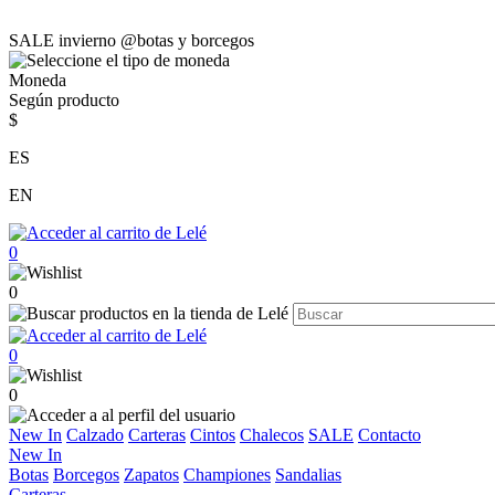
SALE invierno @botas y borcegos
Moneda
Según producto
$
ES
EN
0
0
0
0
New In
Calzado
Carteras
Cintos
Chalecos
SALE
Contacto
New In
Botas
Borcegos
Zapatos
Championes
Sandalias
Carteras