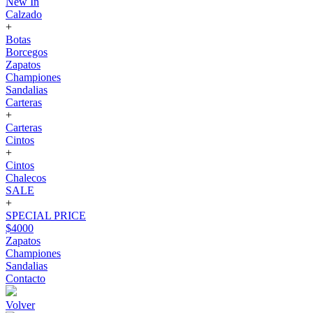
New In
Calzado
+
Botas
Borcegos
Zapatos
Championes
Sandalias
Carteras
+
Carteras
Cintos
+
Cintos
Chalecos
SALE
+
SPECIAL PRICE
$4000
Zapatos
Championes
Sandalias
Contacto
Volver