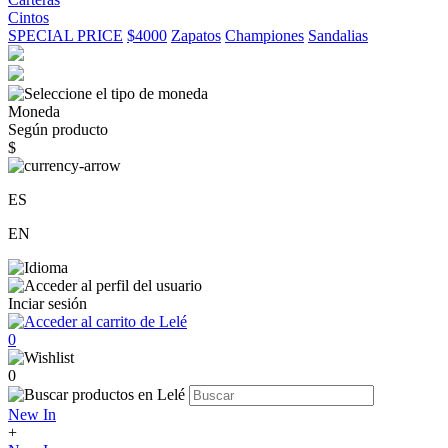
Cintos
SPECIAL PRICE
$4000
Zapatos
Championes
Sandalias
Moneda
Según producto
$
ES
EN
Inciar sesión
0
0
New In
+