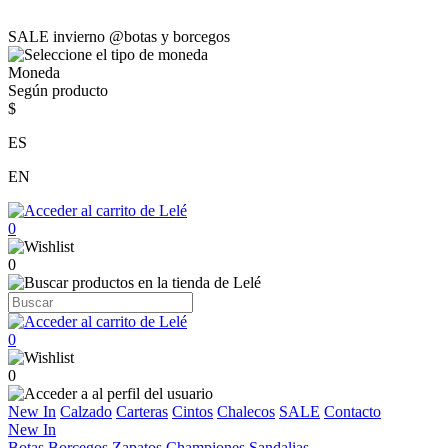
SALE invierno @botas y borcegos
Moneda
Según producto
$
ES
EN
0
0
0
0
New In
Calzado
Carteras
Cintos
Chalecos
SALE
Contacto
New In
Botas
Borcegos
Zapatos
Championes
Sandalias