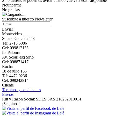
Si lo deseas, te podemos avisar cuando vuelva a estar disponible
Notificarme
No gracias
Suscribite a nuestro Newsletter
Enviar
Montevideo
Solano Garcia 2543
Tel: 2713 5086
Cel: 099812133
La Paloma
Av. Solari esq Sirio
Cel: 098871417
Rocha
18 de julio 165
Tel: 4472 0236
Cel: 099242814
Cliente
Terminos y condiciones
Envíos
Rut y Razon Social: SDLS SAS 218252010014
¡Seguinos!