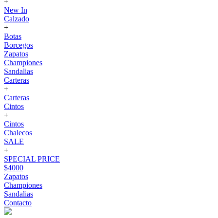
+
New In
Calzado
+
Botas
Borcegos
Zapatos
Championes
Sandalias
Carteras
+
Carteras
Cintos
+
Cintos
Chalecos
SALE
+
SPECIAL PRICE
$4000
Zapatos
Championes
Sandalias
Contacto