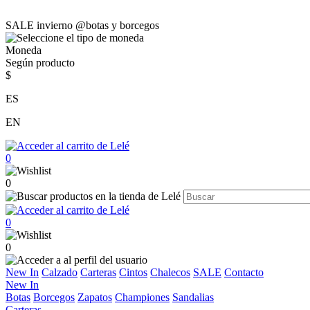
SALE invierno @botas y borcegos
Moneda
Según producto
$
ES
EN
0
0
0
0
New In
Calzado
Carteras
Cintos
Chalecos
SALE
Contacto
New In
Botas
Borcegos
Zapatos
Championes
Sandalias
Carteras