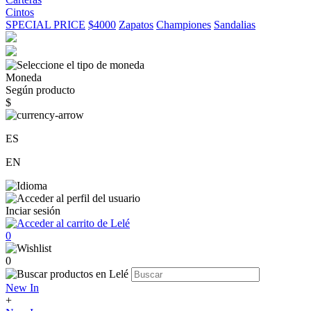
Cintos
SPECIAL PRICE
$4000
Zapatos
Championes
Sandalias
Moneda
Según producto
$
ES
EN
Inciar sesión
0
0
New In
+