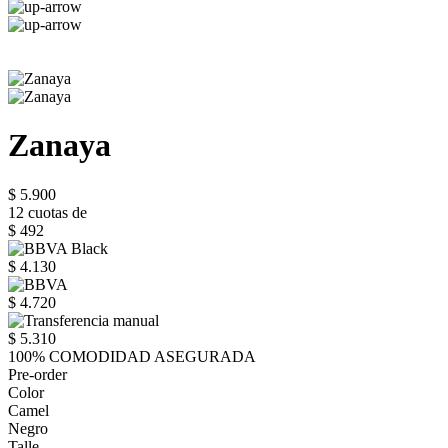
Zanaya
$ 5.900
12 cuotas de
$ 492
$ 4.130
$ 4.720
$ 5.310
100% COMODIDAD ASEGURADA
Pre-order
Color
Camel
Negro
Talle