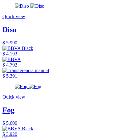
Quick view
Diso
$ 5.990
$ 4.193
$ 4.792
$ 5.391
Quick view
Fog
$ 5.600
$ 3.920