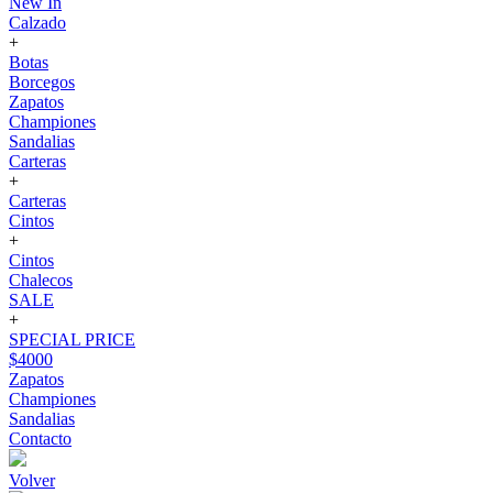
New In
Calzado
+
Botas
Borcegos
Zapatos
Championes
Sandalias
Carteras
+
Carteras
Cintos
+
Cintos
Chalecos
SALE
+
SPECIAL PRICE
$4000
Zapatos
Championes
Sandalias
Contacto
Volver