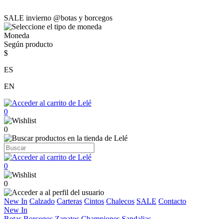
SALE invierno @botas y borcegos
Moneda
Según producto
$
ES
EN
0
0
0
0
New In
Calzado
Carteras
Cintos
Chalecos
SALE
Contacto
New In
Botas
Borcegos
Zapatos
Championes
Sandalias