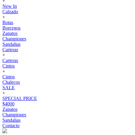
+
New In
Calzado
+
Botas
Borcegos
Zapatos
Championes
Sandalias
Carteras
+
Carteras
Cintos
+
Cintos
Chalecos
SALE
+
SPECIAL PRICE
$4000
Zapatos
Championes
Sandalias
Contacto