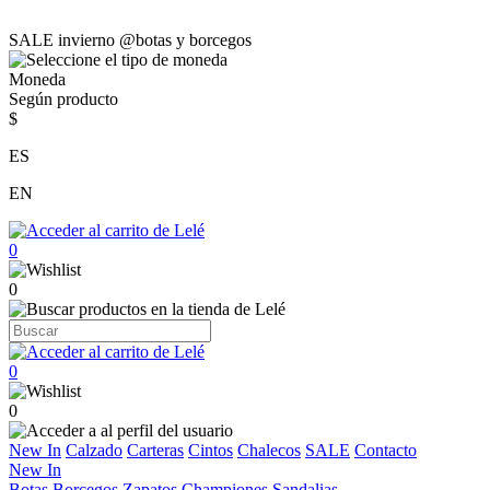
SALE invierno @botas y borcegos
Moneda
Según producto
$
ES
EN
0
0
0
0
New In
Calzado
Carteras
Cintos
Chalecos
SALE
Contacto
New In
Botas
Borcegos
Zapatos
Championes
Sandalias