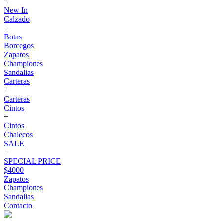
+
New In
Calzado
+
Botas
Borcegos
Zapatos
Championes
Sandalias
Carteras
+
Carteras
Cintos
+
Cintos
Chalecos
SALE
+
SPECIAL PRICE
$4000
Zapatos
Championes
Sandalias
Contacto