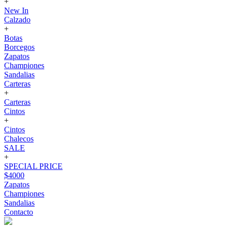
+
New In
Calzado
+
Botas
Borcegos
Zapatos
Championes
Sandalias
Carteras
+
Carteras
Cintos
+
Cintos
Chalecos
SALE
+
SPECIAL PRICE
$4000
Zapatos
Championes
Sandalias
Contacto