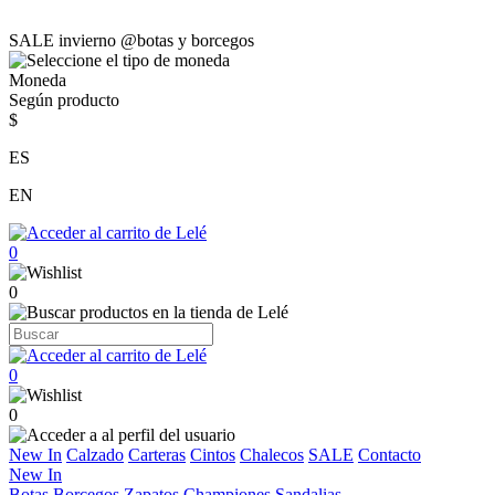
SALE invierno @botas y borcegos
Moneda
Según producto
$
ES
EN
0
0
0
0
New In
Calzado
Carteras
Cintos
Chalecos
SALE
Contacto
New In
Botas
Borcegos
Zapatos
Championes
Sandalias