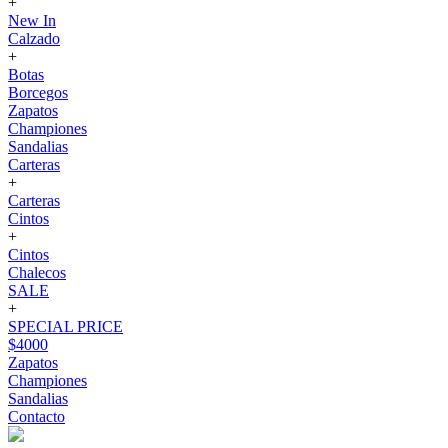
+
New In
Calzado
+
Botas
Borcegos
Zapatos
Championes
Sandalias
Carteras
+
Carteras
Cintos
+
Cintos
Chalecos
SALE
+
SPECIAL PRICE
$4000
Zapatos
Championes
Sandalias
Contacto