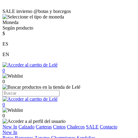
SALE invierno @botas y borcegos
Moneda
Según producto
$
ES
EN
0
0
0
0
New In
Calzado
Carteras
Cintos
Chalecos
SALE
Contacto
New In
Botas
Borcegos
Zapatos
Championes
Sandalias