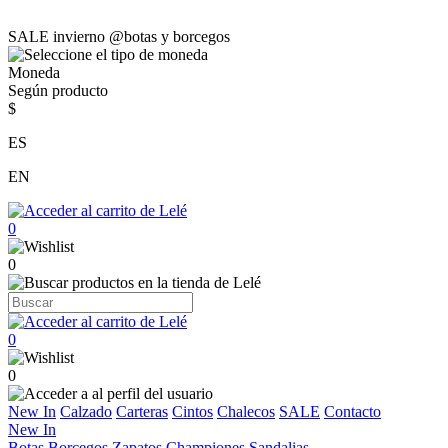
SALE invierno @botas y borcegos
Moneda
Según producto
$
ES
EN
0
0
0
0
New In
Calzado
Carteras
Cintos
Chalecos
SALE
Contacto
New In
Botas
Borcegos
Zapatos
Championes
Sandalias