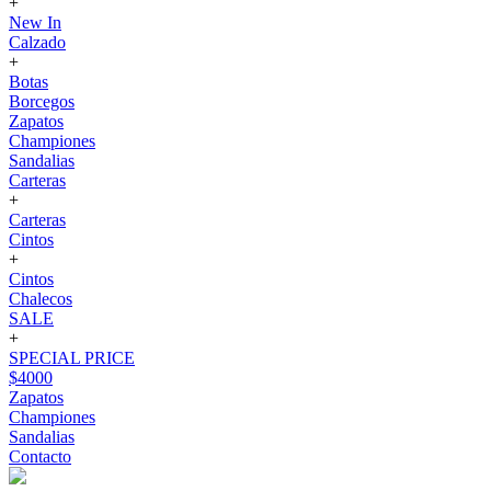
+
New In
Calzado
+
Botas
Borcegos
Zapatos
Championes
Sandalias
Carteras
+
Carteras
Cintos
+
Cintos
Chalecos
SALE
+
SPECIAL PRICE
$4000
Zapatos
Championes
Sandalias
Contacto