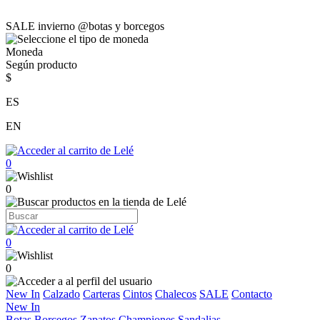
SALE invierno @botas y borcegos
Moneda
Según producto
$
ES
EN
0
0
0
0
New In
Calzado
Carteras
Cintos
Chalecos
SALE
Contacto
New In
Botas
Borcegos
Zapatos
Championes
Sandalias