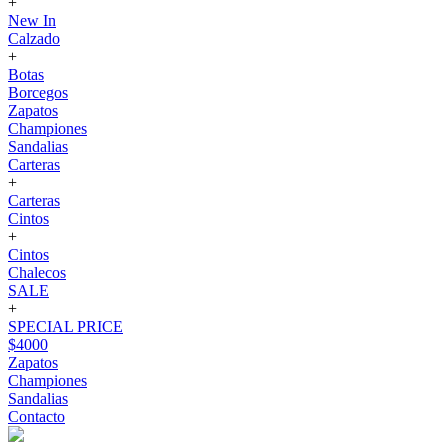
+
New In
Calzado
+
Botas
Borcegos
Zapatos
Championes
Sandalias
Carteras
+
Carteras
Cintos
+
Cintos
Chalecos
SALE
+
SPECIAL PRICE
$4000
Zapatos
Championes
Sandalias
Contacto